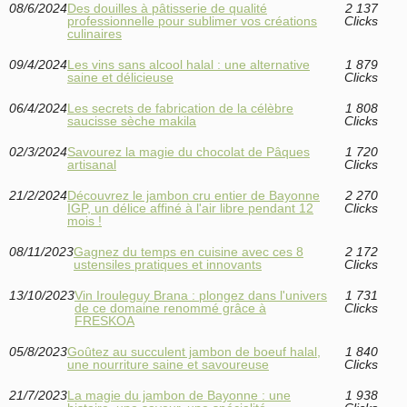
08/6/2024
Des douilles à pâtisserie de qualité
2 137
professionnelle pour sublimer vos créations
Clicks
culinaires
09/4/2024
Les vins sans alcool halal : une alternative
1 879
saine et délicieuse
Clicks
06/4/2024
Les secrets de fabrication de la célèbre
1 808
saucisse sèche makila
Clicks
02/3/2024
Savourez la magie du chocolat de Pâques
1 720
artisanal
Clicks
21/2/2024
Découvrez le jambon cru entier de Bayonne
2 270
IGP, un délice affiné à l'air libre pendant 12
Clicks
mois !
08/11/2023
Gagnez du temps en cuisine avec ces 8
2 172
ustensiles pratiques et innovants
Clicks
13/10/2023
Vin Irouleguy Brana : plongez dans l'univers
1 731
de ce domaine renommé grâce à
Clicks
FRESKOA
05/8/2023
Goûtez au succulent jambon de boeuf halal,
1 840
une nourriture saine et savoureuse
Clicks
21/7/2023
La magie du jambon de Bayonne : une
1 938