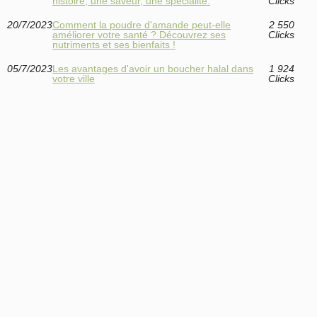
histoire, une saveur, une spécialité.
Clicks
20/7/2023
Comment la poudre d'amande peut-elle
2 550
améliorer votre santé ? Découvrez ses
Clicks
nutriments et ses bienfaits !
05/7/2023
Les avantages d'avoir un boucher halal dans
1 924
votre ville
Clicks